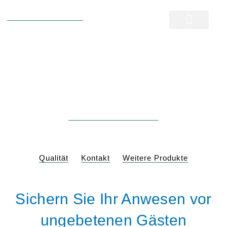
Schmuckgabionen mit Hoch- und 
SCHMIEDE
Schmiedeeiserne
Zäune und Tore
Jetzt Angebot anfordern
Qualität
Kontakt
Weitere Produkte
Sichern Sie Ihr Anwesen vor
ungebetenen Gästen